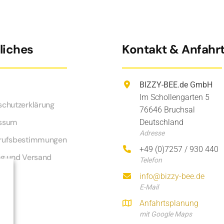
liches
Kontakt & Anfahr
BIZZY-BEE.de GmbH
Im Schollengarten 5
schutzerklärung
76646 Bruchsal
ssum
Deutschland
Adresse
rufsbestimmungen
+49 (0)7257 / 930 440
ng und Versand
Telefon
info@bizzy-bee.de
E-Mail
Anfahrtsplanung
mit Google Maps